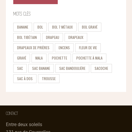
MOTS CLÉS
BANANE
BOL
BOL 7 MÉTAUX
BOL GRAVÉ
BOL TIBÉTAIN
DRAPEAU
DRAPEAUX
DRAPEAUX DE PRIÈRES
ENCENS
FLEUR DE VIE
GRAVÉ
MALA
POCHETTE
POCHETTE À MALA
SAC
SAC BANANE
SAC BANDOULIÈRE
SACOCHE
SAC À DOS
TROUSSE
CONTACT
Entre deux soleils