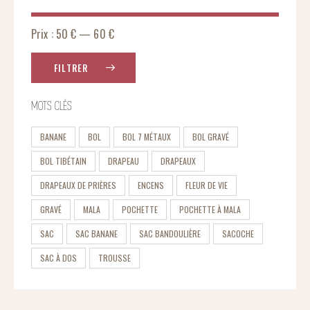
Prix :
50 €
—
60 €
FILTRER
MOTS CLÉS
BANANE
BOL
BOL 7 MÉTAUX
BOL GRAVÉ
BOL TIBÉTAIN
DRAPEAU
DRAPEAUX
DRAPEAUX DE PRIÈRES
ENCENS
FLEUR DE VIE
GRAVÉ
MALA
POCHETTE
POCHETTE À MALA
SAC
SAC BANANE
SAC BANDOULIÈRE
SACOCHE
SAC À DOS
TROUSSE