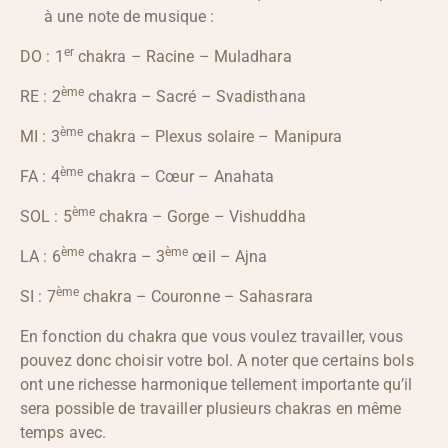
à une note de musique :
er
DO : 1
chakra – Racine – Muladhara
ème
RE : 2
chakra – Sacré – Svadisthana
ème
MI : 3
chakra – Plexus solaire – Manipura
ème
FA : 4
chakra – Cœur – Anahata
ème
SOL : 5
chakra – Gorge – Vishuddha
ème
ème
LA : 6
chakra – 3
œil – Ajna
ème
SI : 7
chakra – Couronne – Sahasrara
En fonction du chakra que vous voulez travailler, vous
pouvez donc choisir votre bol. A noter que certains bols
ont une richesse harmonique tellement importante qu’il
sera possible de travailler plusieurs chakras en même
temps avec.