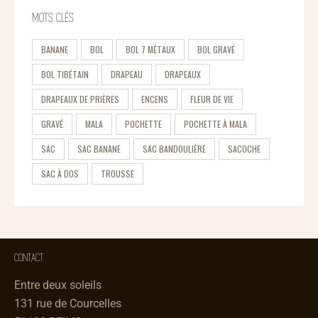
MOTS CLÉS
BANANE
BOL
BOL 7 MÉTAUX
BOL GRAVÉ
BOL TIBÉTAIN
DRAPEAU
DRAPEAUX
DRAPEAUX DE PRIÈRES
ENCENS
FLEUR DE VIE
GRAVÉ
MALA
POCHETTE
POCHETTE À MALA
SAC
SAC BANANE
SAC BANDOULIÈRE
SACOCHE
SAC À DOS
TROUSSE
CONTACT
Entre deux soleils
131 rue de Courcelles