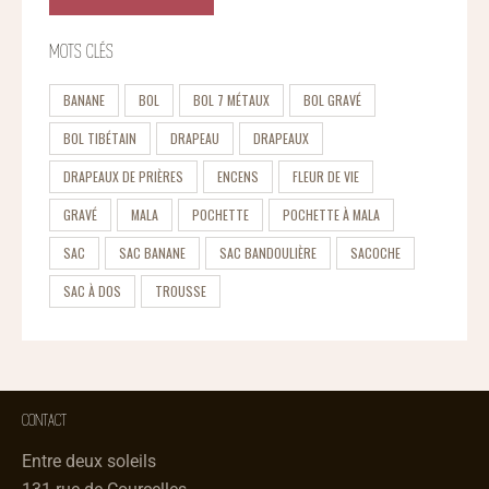
MOTS CLÉS
BANANE
BOL
BOL 7 MÉTAUX
BOL GRAVÉ
BOL TIBÉTAIN
DRAPEAU
DRAPEAUX
DRAPEAUX DE PRIÈRES
ENCENS
FLEUR DE VIE
GRAVÉ
MALA
POCHETTE
POCHETTE À MALA
SAC
SAC BANANE
SAC BANDOULIÈRE
SACOCHE
SAC À DOS
TROUSSE
CONTACT
Entre deux soleils