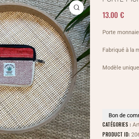
13.00
€
Porte monnaie 
Fabriqué à la 
Modèle unique
Bon de co
CATÉGORIES :
Ar
PRODUCT ID:
20