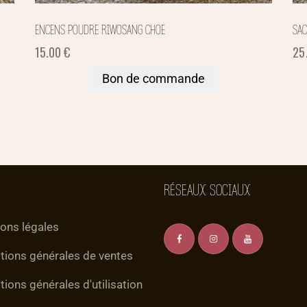
ENCENS POUDRE RIWOSANG CHOE
SA
15.00
€
25
Bon de commande
RÉSEAUX SOCIAUX
ons légales
tions générales de ventes
tions générales d'utilisation