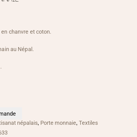
en chanvre et coton.
main au Népal.
.
mmande
,
,
tisanat népalais
Porte monnaie
Textiles
633