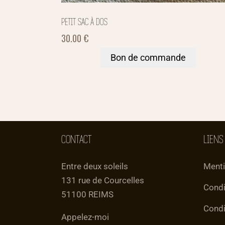
PETIT SAC À DOS
30.00
€
Bon de commande
CONTACT
LIENS
Entre deux soleils
Menti
131 rue de Courcelles
Condi
51100 REIMS
Condi
Appelez-moi