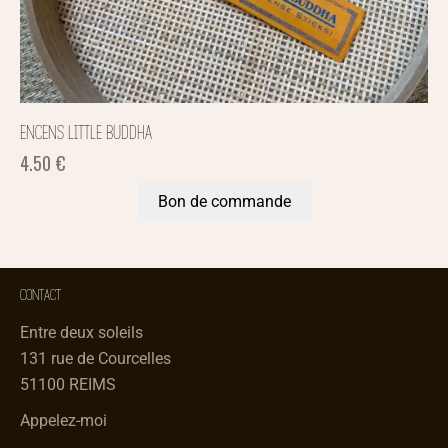
ENCENS LITTLE BUDDHA
4.50
€
Bon de commande
CONTACT
Entre deux soleils
131 rue de Courcelles
51100 REIMS
Appelez-moi