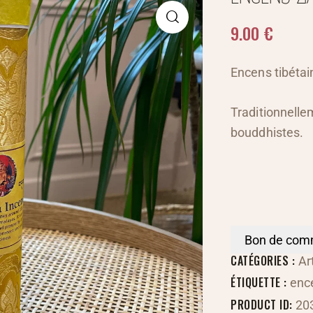
9.00
€
Encens tibétai
Traditionnellem
bouddhistes.
Bon de co
CATÉGORIES :
Ar
ÉTIQUETTE :
enc
PRODUCT ID:
20