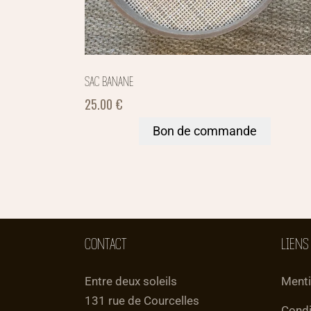
SAC BANANE
25.00
€
Bon de commande
CONTACT
LIENS
Entre deux soleils
Menti
131 rue de Courcelles
Condi