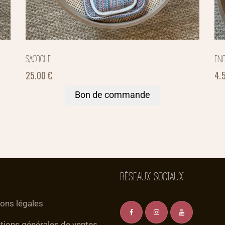
SACOCHE
ENC
25.00
€
4.
Bon de commande
RÉSEAUX SOCIAUX
ons légales
tions générales de ventes