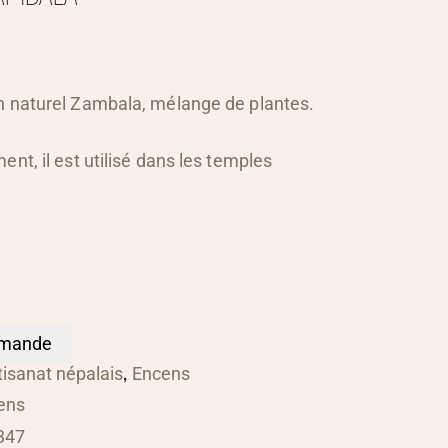
n naturel Zambala, mélange de plantes.
ent, il est utilisé dans les temples
mmande
,
tisanat népalais
Encens
ens
347