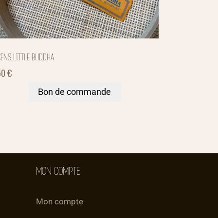
ENS LITTLE BUDDHA
50
€
Bon de commande
MON COMPTE
Mon compte