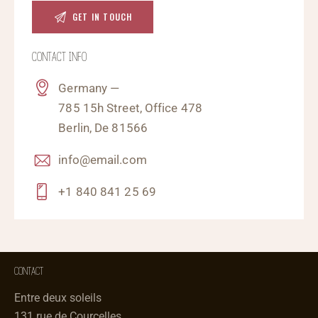
CONTACT INFO
Germany —
785 15h Street, Office 478
Berlin, De 81566
info@email.com
+1 840 841 25 69
CONTACT
Entre deux soleils
131 rue de Courcelles