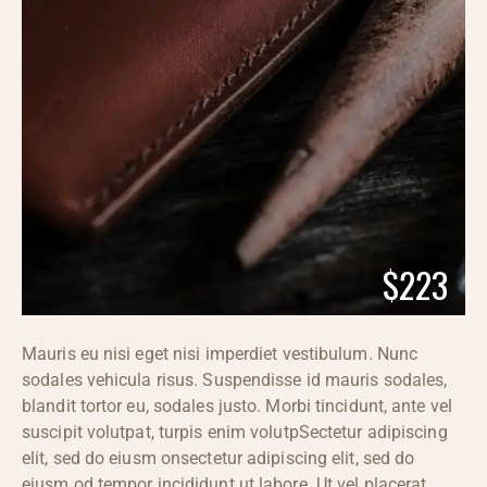
$223
Mauris eu nisi eget nisi imperdiet vestibulum. Nunc
sodales vehicula risus. Suspendisse id mauris sodales,
blandit tortor eu, sodales justo. Morbi tincidunt, ante vel
suscipit volutpat, turpis enim volutpSectetur adipiscing
elit, sed do eiusm onsectetur adipiscing elit, sed do
eiusm od tempor incididunt ut labore. Ut vel placerat